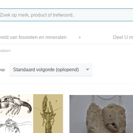
eld van fossielen en mineralen
+
Deel U me
rabben
r op: