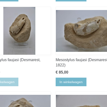
lus faujasi (Desmarest,
Mesostylus faujasi (Desmarest
1822)
0
€ 85,00
nkelwagen
In winkelwagen