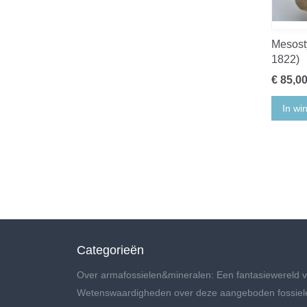
Mesosty
1822)
€ 85,0
In wi
Categorieën
Over armafossielen&mineralen: Een fantasiewereld v
Wetenswaardigheden over deze aangeboden fossiel