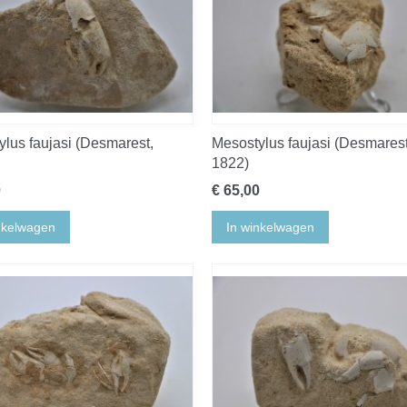
lus faujasi (Desmarest,
Mesostylus faujasi (Desmarest
1822)
0
€ 65,00
nkelwagen
In winkelwagen