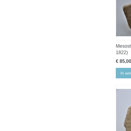
Mesosty
1822)
€ 85,0
In wi