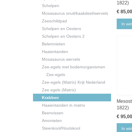
1822)
Schelpen
€ 85,0
Mosasaurus snuit/kaakdeel/wervels
Zeeschildpad
In wi
Schelpen en Oesters
Schelpen en Oesters 2
Belemnieten
Haaientanden
Mosasaurus wervels
Zee-egels met bodemorganismen
Zee-egels
Zee-egels (Matrix) Krijt Nederland
Zee egels (Matrix)
Krabben
Mesosty
Haaientanden in matrix
1822)
Beenvissen
€ 95,0
Amonieten
Steenkool/Houtskool
In wi