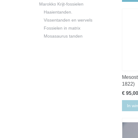
Marokko Krijt-fossielen
Haaientanden.
Vissentanden en wervels
Fossielen in matrix
Mosasaurus tanden
Mesosty
1822)
€ 95,0
In wi