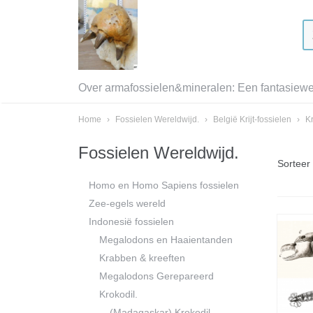
Over armafossielen&mineralen: Een fantasiewer
Home
›
Fossielen Wereldwijd.
›
België Krijt-fossielen
›
K
Fossielen Wereldwijd.
Sortee
Homo en Homo Sapiens fossielen
Zee-egels wereld
Indonesië fossielen
Megalodons en Haaientanden
Krabben & kreeften
Megalodons Gerepareerd
Krokodil.
(Madagaskar) Krokodil