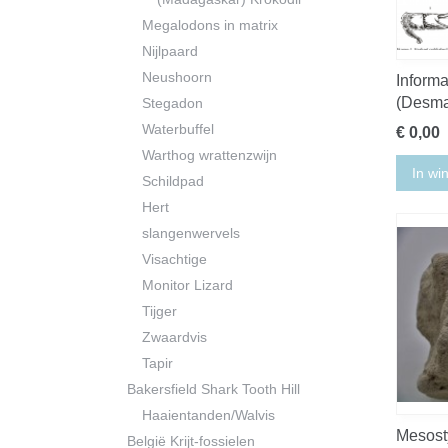
Megalodons in matrix
Nijlpaard
Neushoorn
Informa
(Desma
Stegadon
Waterbuffel
€ 0,00
Warthog wrattenzwijn
In wi
Schildpad
Hert
slangenwervels
Visachtige
Monitor Lizard
Tijger
Zwaardvis
Tapir
Bakersfield Shark Tooth Hill
Haaientanden/Walvis
Mesosty
België Krijt-fossielen