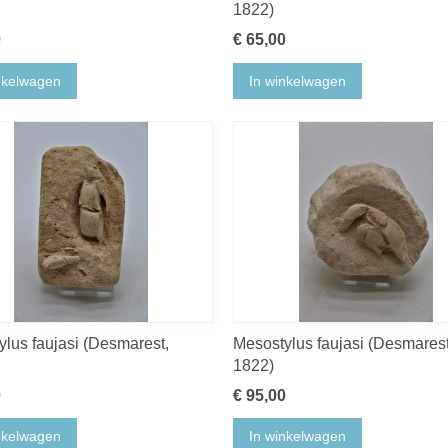
1822)
0
€ 65,00
nkelwagen
In winkelwagen
lus faujasi (Desmarest,
Mesostylus faujasi (Desmarest
1822)
0
€ 95,00
nkelwagen
In winkelwagen