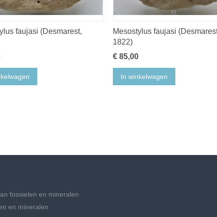
lus faujasi (Desmarest,
Mesostylus faujasi (Desmarest
1822)
0
€ 85,00
nkelwagen
In winkelwagen
an fossielen en mineralen
en en mineralen