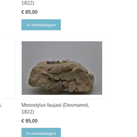
1822)
€ 85,00
In winkelwagen
,
Mesostylus faujasi (Desmarest,
1822)
€ 95,00
In winkelwagen