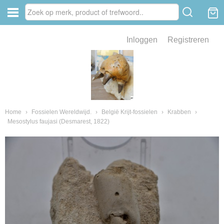
Inloggen
Registreren
ve zin .
eld van fossielen en mineralen
ssielen en mineralen
Home
›
Fossielen Wereldwijd.
›
België Krijt-fossielen
›
Krabben
›
Mesostylus faujasi (Desmarest, 1822)
ienkaken