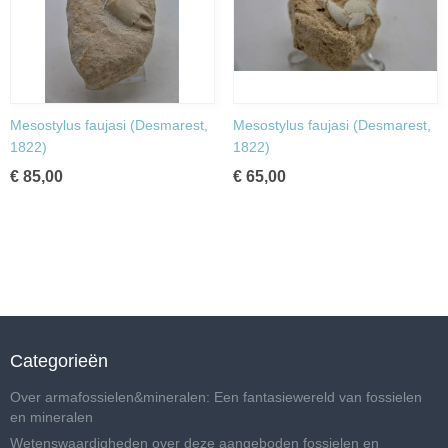
Mesostylus faujasi (Desmarest,
Mesostylus faujasi (Desmarest,
1822)
1822)
€ 85,00
€ 65,00
Categorieën
Over armafossielen&mineralen: Een fantasiewereld van fossielen
en mineralen
Wetenswaardigheden over deze aangeboden fossielen en