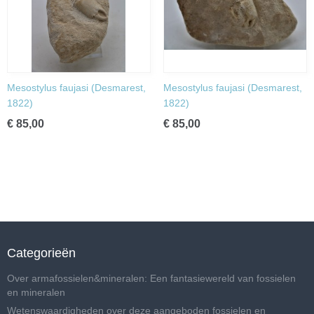
Mesostylus faujasi (Desmarest,
Mesostylus faujasi (Desmarest,
1822)
1822)
€ 85,00
€ 85,00
Categorieën
Over armafossielen&mineralen: Een fantasiewereld van fossielen
en mineralen
Wetenswaardigheden over deze aangeboden fossielen en