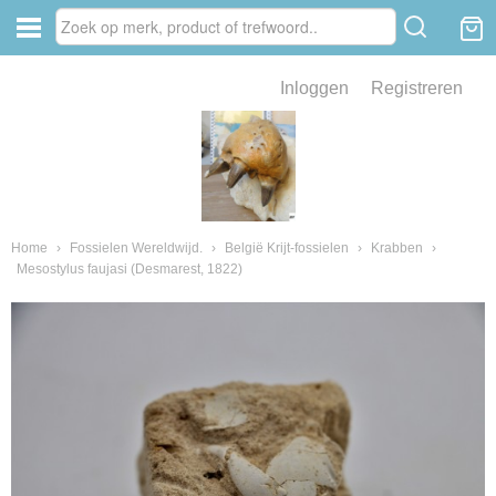
Inloggen
Registreren
ve zin .
eld van fossielen en mineralen
ssielen en mineralen
Home
›
Fossielen Wereldwijd.
›
België Krijt-fossielen
›
Krabben
›
Mesostylus faujasi (Desmarest, 1822)
ienkaken