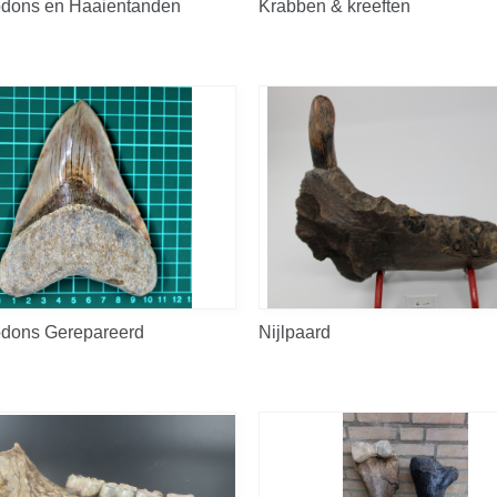
dons en Haaientanden
Krabben & kreeften
dons Gerepareerd
Nijlpaard