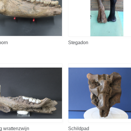
oorn
Stegadon
g wrattenzwijn
Schildpad