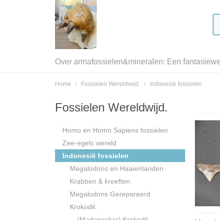
Over armafossielen&mineralen: Een fantasiewer
Home
›
Fossielen Wereldwijd.
›
Indonesië fossielen
Fossielen Wereldwijd.
Homo en Homo Sapiens fossielen
Zee-egels wereld
Indonesië fossielen
Megalodons en Haaientanden
Krabben & kreeften
Megalodons Gerepareerd
Krokodil.
(Madagaskar) Krokodil