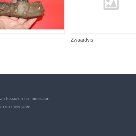
Zwaardvis
an fossielen en mineralen
en en mineralen