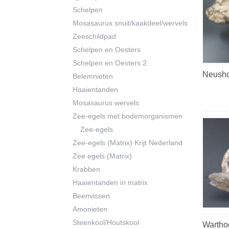
Schelpen
Mosasaurus snuit/kaakdeel/wervels
Zeeschildpad
Schelpen en Oesters
Schelpen en Oesters 2
Neush
Belemnieten
Haaientanden
Mosasaurus wervels
Zee-egels met bodemorganismen
Zee-egels
Zee-egels (Matrix) Krijt Nederland
Zee egels (Matrix)
Krabben
Haaientanden in matrix
Beenvissen
Amonieten
Steenkool/Houtskool
Wartho