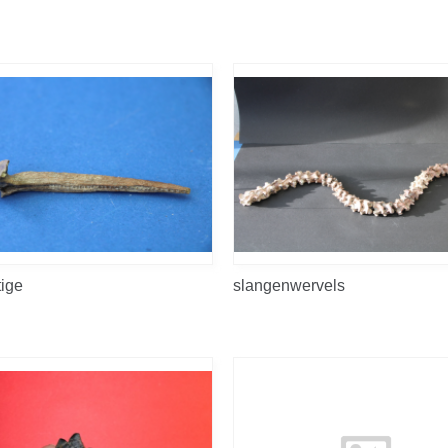
tige
slangenwervels