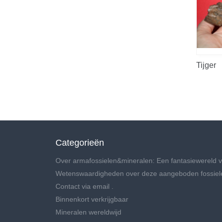
Tijger
Categorieën
Over armafossielen&mineralen: Een fantasiewereld v
Wetenswaardigheden over deze aangeboden fossiel
Contact via email .
Binnenkort verkrijgbaar
Mineralen wereldwijd