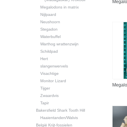
Megalo
Megalodons in matrix
Nijlpaard
Neushoorn
Stegadon
Waterbuffel
Warthog wrattenzwijn
Schildpad
Hert
slangenwervels
Visachtige
Monitor Lizard
Megalo
Tijger
Zwaardvis
Tapir
Bakersfield Shark Tooth Hill
Haaientanden/Walvis
België Krijt-fossielen