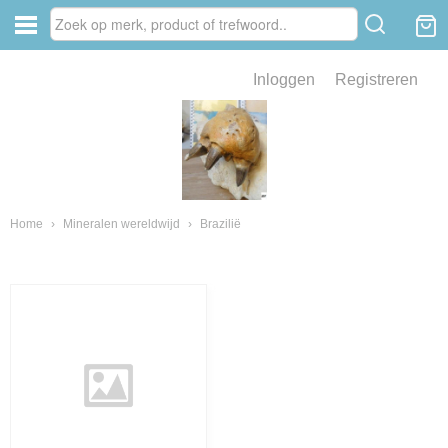
Inloggen
Registreren
ve zin .
eld van fossielen en mineralen
ssielen en mineralen
Home
›
Mineralen wereldwijd
›
Brazilië
ienkaken