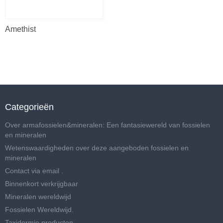
Amethist
Categorieën
Over armafossielen&mineralen: Een fantasiewereld van fossielen
en mineralen
Wetenswaardigheden over deze aangeboden fossielen en
mineralen
Contact via email .
Binnenkort verkrijgbaar
Mineralen wereldwijd
Fossielen Wereldwijd.
Taxidermie producten