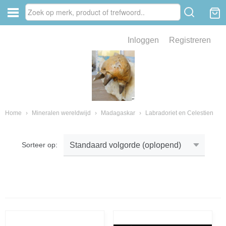
Inloggen
Registreren
ve zin .
eld van fossielen en mineralen
ssielen en mineralen
Home
›
Mineralen wereldwijd
›
Madagaskar
›
Labradoriet en Celestien
Sorteer op:
ienkaken