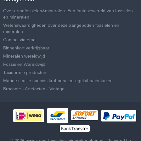
Over armafossielen&mineralen: Een fantasiewereld van fossielen
en mineralen
Wetenswaardigheden over deze aangeboden fossielen en
mineralen
Contact via email .
Binnenkort verkrijgbaar
Mineralen wereldwijd
Fossielen Wereldwijd.
Taxidermie producten
Marine sealife species krabben/zee-egels/haaienkaken
Brocante - Artefacten - Vintage
© 2026 www.arma-fossielen-mineralen-shop.nl - Powered by