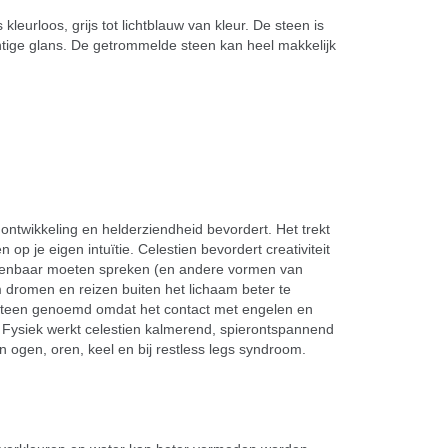
kleurloos, grijs tot lichtblauw van kleur. De steen is
htige glans. De getrommelde steen kan heel makkelijk
e ontwikkeling en helderziendheid bevordert. Het trekt
op je eigen intuïtie. Celestien bevordert creativiteit
 openbaar moeten spreken (en andere vormen van
 dromen en reizen buiten het lichaam beter te
nsteen genoemd omdat het contact met engelen en
. Fysiek werkt celestien kalmerend, spierontspannend
n ogen, oren, keel en bij restless legs syndroom.