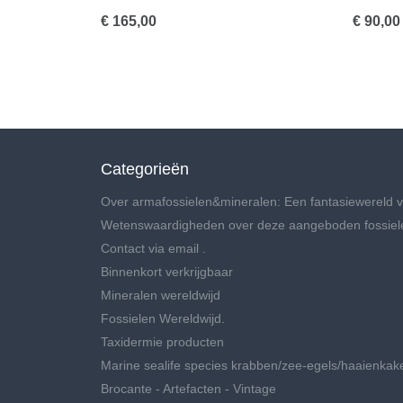
€ 165,00
€ 90,00
Categorieën
Over armafossielen&mineralen: Een fantasiewereld v
Wetenswaardigheden over deze aangeboden fossiel
Contact via email .
Binnenkort verkrijgbaar
Mineralen wereldwijd
Fossielen Wereldwijd.
Taxidermie producten
Marine sealife species krabben/zee-egels/haaienkak
Brocante - Artefacten - Vintage