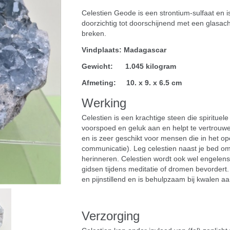
Celestien Geode is een strontium-sulfaat en is 
doorzichtig tot doorschijnend met een glasac
breken.
Vindplaats: Madagascar
Gewicht: 1.045 kilogram
Afmeting: 10. x 9. x 6.5 cm
Werking
Celestien is een krachtige steen die spirituel
voorspoed en geluk aan en helpt te vertrouwen 
en is zeer geschikt voor mensen die in het
communicatie). Leg celestien naast je bed om
herinneren. Celestien wordt ook wel engele
gidsen tijdens meditatie of dromen bevordert
en pijnstillend en is behulpzaam bij kwalen aa
Verzorging