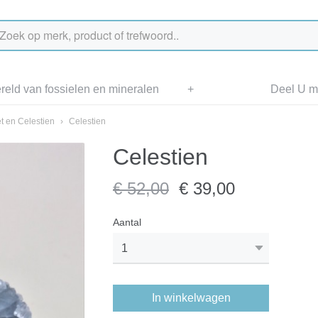
eld van fossielen en mineralen
+
Deel U me
t en Celestien
›
Celestien
Celestien
€ 52,00
€ 39,00
Aantal
In winkelwagen