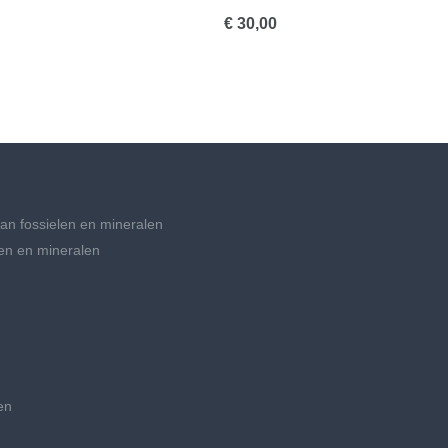
€ 30,00
an fossielen en mineralen
en en mineralen
en