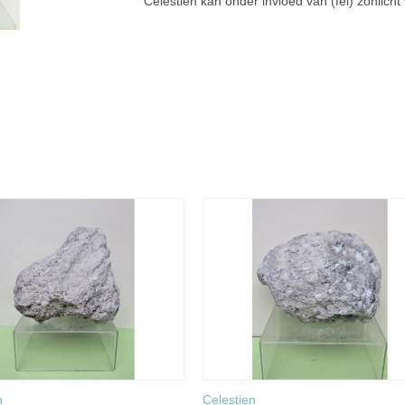
Celestien kan onder invloed van (fel) zonlic
n
Celestien