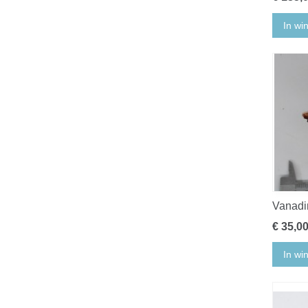
In wi
Vanadi
€ 35,0
In wi