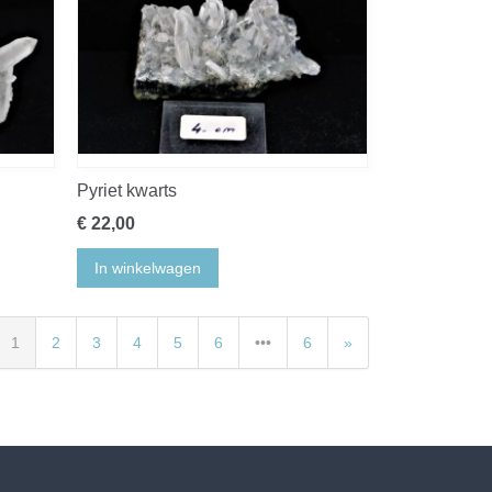
Pyriet kwarts
€ 22,00
In winkelwagen
1
2
3
4
5
6
•••
6
»