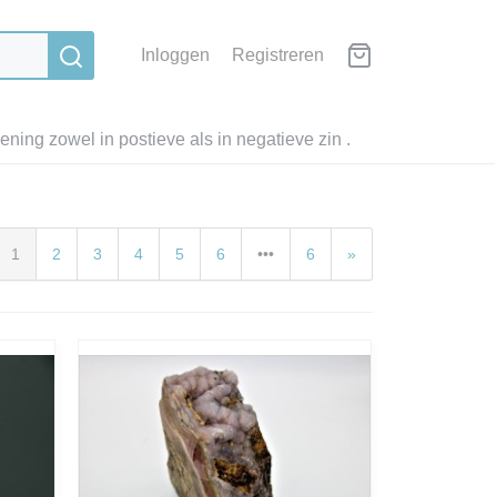
Inloggen
Registreren
ning zowel in postieve als in negatieve zin .
1
2
3
4
5
6
•••
6
»