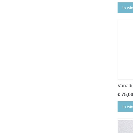
In wi
Vanadi
€ 75,0
In wi