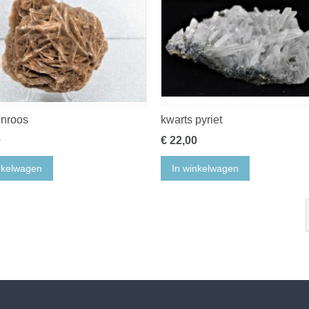
jnroos
kwarts pyriet
0
€ 22,00
nkelwagen
In winkelwagen