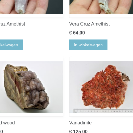
ruz Amethist
Vera Cruz Amethist
0
€ 64,00
nkelwagen
In winkelwagen
ed wood
Vanadinite
00
€ 125,00