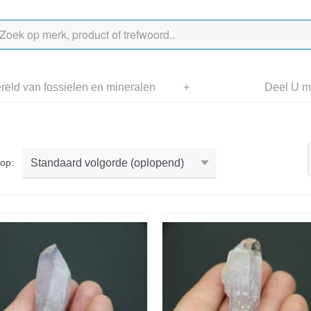
eld van fossielen en mineralen
+
Deel U me
r op: