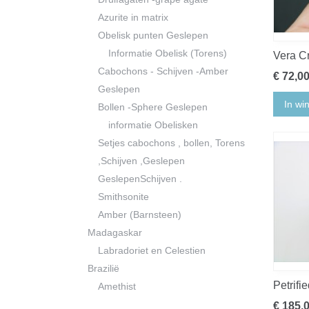
Azurite in matrix
Obelisk punten Geslepen
Informatie Obelisk (Torens)
Vera C
Cabochons - Schijven -Amber
€ 72,0
Geslepen
In wi
Bollen -Sphere Geslepen
informatie Obelisken
Setjes cabochons , bollen, Torens
,Schijven ,Geslepen
GeslepenSchijven .
Smithsonite
Amber (Barnsteen)
Madagaskar
Labradoriet en Celestien
Brazilië
Petrifi
Amethist
€ 185,