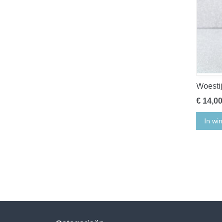
Woesti
€ 14,0
In wi