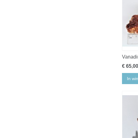
Vanadi
€ 65,0
In wi