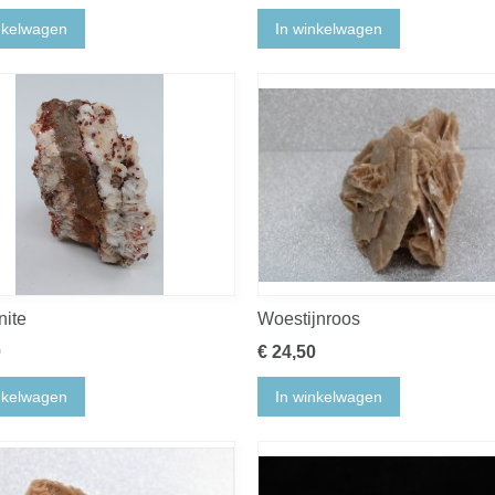
nkelwagen
In winkelwagen
nite
Woestijnroos
0
€ 24,50
nkelwagen
In winkelwagen