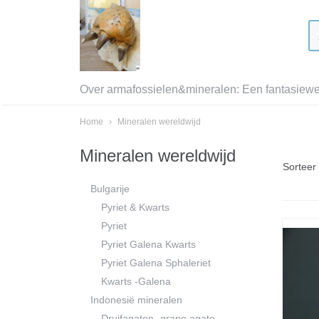
Over armafossielen&mineralen: Een fantasiewer
Home
›
Mineralen wereldwijd
Mineralen wereldwijd
Sortee
Bulgarije
Pyriet & Kwarts
Pyriet
Pyriet Galena Kwarts
Pyriet Galena Sphaleriet
Kwarts -Galena
Indonesië mineralen
Druifagaten -grape agate