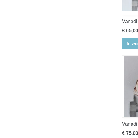
Vanadi
€ 65,0
In wi
Vanadi
€ 75,0