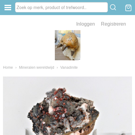
Inloggen
Registreren
ve zin .
eld van fossielen en mineralen
ssielen en mineralen
Home
›
Mineralen wereldwijd
›
Vanadinite
ienkaken