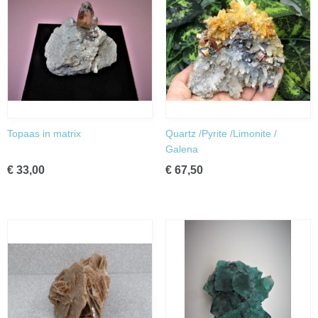
Topaas in matrix
Quartz /Pyrite /Limonite /
Galena
€ 33,00
€ 67,50