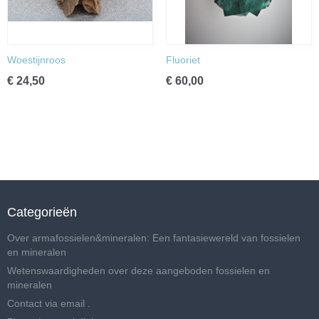
Woestijnroos
Fluoriet
€ 24,50
€ 60,00
Categorieën
Over armafossielen&mineralen: Een fantasiewereld van fossielen
en mineralen
Wetenswaardigheden over deze aangeboden fossielen en
mineralen
Contact via email .