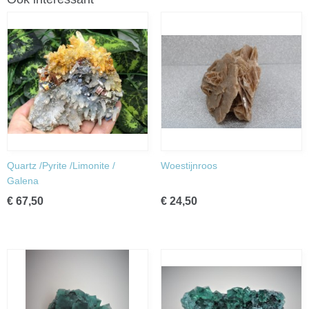
Quartz /Pyrite /Limonite /
Woestijnroos
Galena
€ 67,50
€ 24,50