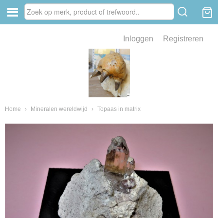
Inloggen
Registreren
ve zin .
eld van fossielen en mineralen
ssielen en mineralen
Home
›
Mineralen wereldwijd
›
Topaas in matrix
ienkaken