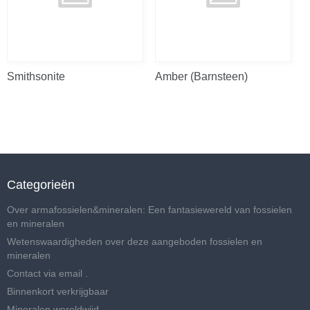
Smithsonite
Amber (Barnsteen)
Categorieën
Over armafossielen&mineralen: Een fantasiewereld van fossielen
en mineralen
Wetenswaardigheden over deze aangeboden fossielen en
mineralen
Contact via email .
Binnenkort verkrijgbaar
Mineralen wereldwijd