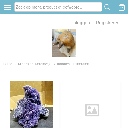
Inloggen
Registreren
ve zin .
eld van fossielen en mineralen
ssielen en mineralen
Home
›
Mineralen wereldwijd
›
Indonesië mineralen
ienkaken