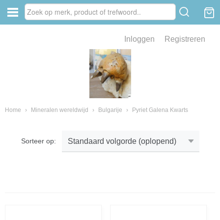
Inloggen
Registreren
ve zin .
eld van fossielen en mineralen
ssielen en mineralen
Home
›
Mineralen wereldwijd
›
Bulgarije
›
Pyriet Galena Kwarts
Sorteer op:
ienkaken