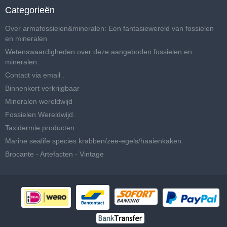
Categorieën
Over armafossielen&mineralen: Een fantasiewereld van fossielen
en mineralen
Wetenswaardigheden over deze aangeboden fossielen en
mineralen
Contact via email .
Binnenkort verkrijgbaar
Mineralen wereldwijd
Fossielen Wereldwijd.
Taxidermie producten
Marine sealife species krabben/zee-egels/haaienkaken
Brocante - Artefacten - Vintage