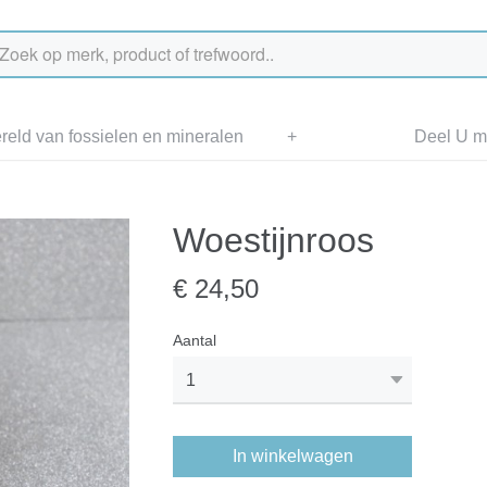
eld van fossielen en mineralen
+
Deel U me
Woestijnroos
€ 24,50
Aantal
In winkelwagen