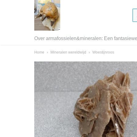
Over armafossielen&mineralen: Een fantasiewer
Home
›
Mineralen wereldwijd
›
Woestijnroos