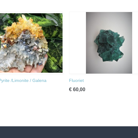
Pyrite /Limonite / Galena
Fluoriet
€ 60,00