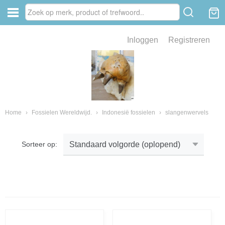
Inloggen
Registreren
ve zin .
eld van fossielen en mineralen
ssielen en mineralen
Home
›
Fossielen Wereldwijd.
›
Indonesië fossielen
›
slangenwervels
Sorteer op:
ienkaken