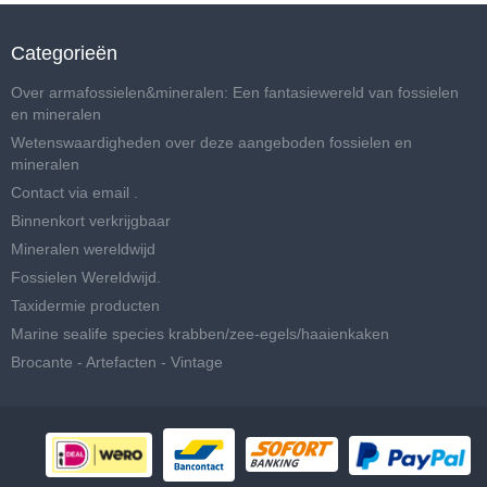
Categorieën
Over armafossielen&mineralen: Een fantasiewereld van fossielen
en mineralen
Wetenswaardigheden over deze aangeboden fossielen en
mineralen
Contact via email .
Binnenkort verkrijgbaar
Mineralen wereldwijd
Fossielen Wereldwijd.
Taxidermie producten
Marine sealife species krabben/zee-egels/haaienkaken
Brocante - Artefacten - Vintage