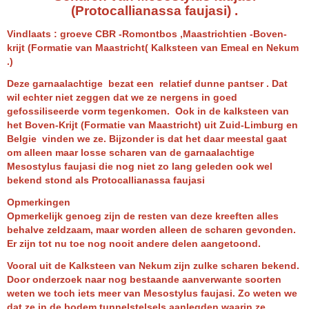
(Protocallianassa faujasi) .
Vindlaats : groeve CBR -Romontbos ,Maastrichtien -Boven-
krijt (Formatie van Maastricht( Kalksteen van Emeal en Nekum
.)
Deze garnaalachtige bezat een relatief dunne pantser . Dat
wil echter niet zeggen dat we ze nergens in goed
gefossiliseerde vorm tegenkomen. Ook in de kalksteen van
het Boven-Krijt (Formatie van Maastricht) uit Zuid-Limburg en
Belgie vinden we ze. Bijzonder is dat het daar meestal gaat
om alleen maar losse scharen van de garnaalachtige
Mesostylus faujasi die nog niet zo lang geleden ook wel
bekend stond als Protocallianassa faujasi
Opmerkingen
Opmerkelijk genoeg zijn de resten van deze kreeften alles
behalve zeldzaam, maar worden alleen de scharen gevonden.
Er zijn tot nu toe nog nooit andere delen aangetoond.
Vooral uit de Kalksteen van Nekum zijn zulke scharen bekend.
Door onderzoek naar nog bestaande aanverwante soorten
weten we toch iets meer van Mesostylus faujasi. Zo weten we
dat ze in de bodem tunnelstelsels aanlegden waarin ze