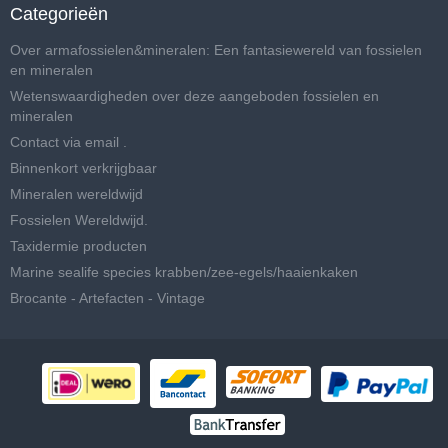
Categorieën
Over armafossielen&mineralen: Een fantasiewereld van fossielen
en mineralen
Wetenswaardigheden over deze aangeboden fossielen en
mineralen
Contact via email .
Binnenkort verkrijgbaar
Mineralen wereldwijd
Fossielen Wereldwijd.
Taxidermie producten
Marine sealife species krabben/zee-egels/haaienkaken
Brocante - Artefacten - Vintage