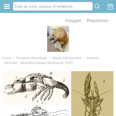
Inloggen
Registreren
ve zin .
eld van fossielen en mineralen
ssielen en mineralen
Home
›
Fossielen Wereldwijd.
›
België Krijt-fossielen
›
Krabben
›
Informatie : Mesostylus faujasi (Desmarest, 1822)
ienkaken