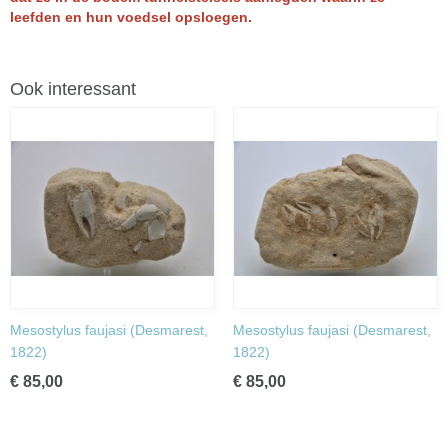
leefden en hun voedsel opsloegen.
Ook interessant
Mesostylus faujasi (Desmarest,
Mesostylus faujasi (Desmarest,
1822)
1822)
€ 85,00
€ 85,00