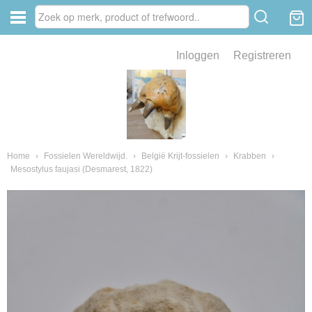
Inloggen
Registreren
ve zin .
eld van fossielen en mineralen
ssielen en mineralen
Home
›
Fossielen Wereldwijd.
›
België Krijt-fossielen
›
Krabben
›
Mesostylus faujasi (Desmarest, 1822)
ienkaken