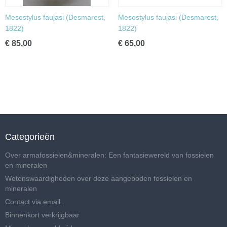
Mesostylus faujasi (Desmarest,
Mesostylus faujasi (Desmarest,
1822)
1822)
€ 85,00
€ 65,00
Categorieën
Over armafossielen&mineralen: Een fantasiewereld van fossielen
en mineralen
Wetenswaardigheden over deze aangeboden fossielen en
mineralen
Contact via email .
Binnenkort verkrijgbaar