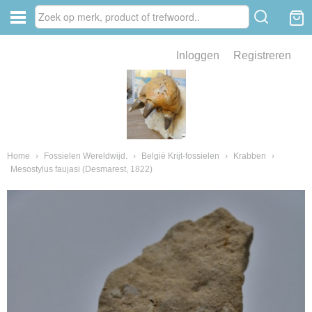
Inloggen
Registreren
ve zin .
eld van fossielen en mineralen
ssielen en mineralen
Home
›
Fossielen Wereldwijd.
›
België Krijt-fossielen
›
Krabben
›
Mesostylus faujasi (Desmarest, 1822)
ienkaken