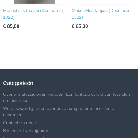
Mesostylus faujasi (Desmarest,
Mesostylus faujasi (Desmarest,
1822)
1822)
€ 85,00
€ 65,00
Categorieën
Over armafossielen&mineralen: Een fantasiewereld van fossielen
en mineralen
Wetenswaardigheden over deze aangeboden fossielen en
mineralen
Contact via email .
Binnenkort verkrijgbaar