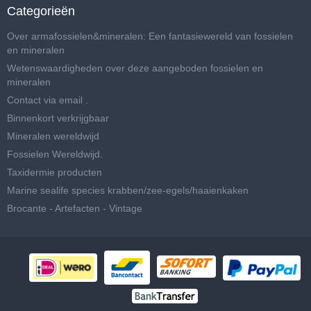
Categorieën
Over armafossielen&mineralen: Een fantasiewereld van fossielen
en mineralen
Wetenswaardigheden over deze aangeboden fossielen en
mineralen
Contact via email .
Binnenkort verkrijgbaar
Mineralen wereldwijd
Fossielen Wereldwijd.
Taxidermie producten
Marine sealife species krabben/zee-egels/haaienkaken
Brocante - Artefacten - Vintage