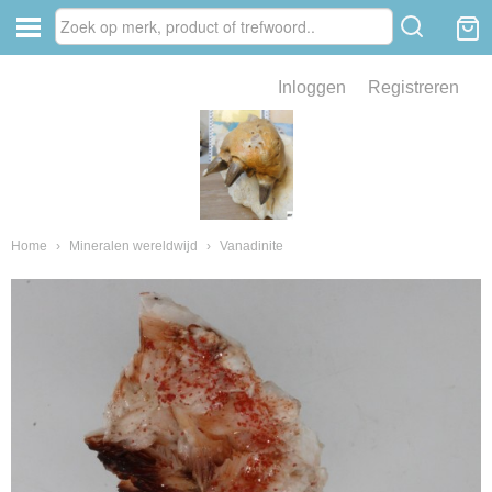
Inloggen
Registreren
ve zin .
eld van fossielen en mineralen
ssielen en mineralen
Home
›
Mineralen wereldwijd
›
Vanadinite
ienkaken