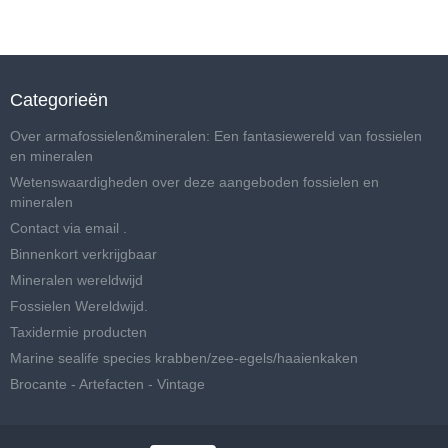
Categorieën
Over armafossielen&mineralen: Een fantasiewereld van fossielen
en mineralen
Wetenswaardigheden over deze aangeboden fossielen en
mineralen
Contact via email .
Binnenkort verkrijgbaar
Mineralen wereldwijd
Fossielen Wereldwijd.
Taxidermie producten
Marine sealife species krabben/zee-egels/haaienkaken
Brocante - Artefacten - Vintage