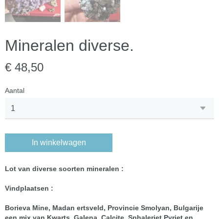
Mineralen diverse.
€ 48,50
Aantal
In winkelwagen
Lot van diverse soorten mineralen :
Vindplaatsen :
Borieva Mine, Madan ertsveld, Provincie Smolyan, Bulgarije
een mix van Kwarts ,Galena, Calcite, Sphaleriet,Pyriet en