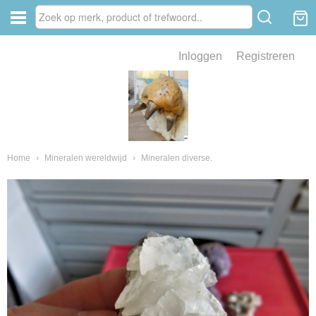
Inloggen
Registreren
ve zin .
eld van fossielen en mineralen
ssielen en mineralen
Home
›
Mineralen wereldwijd
›
Mineralen diverse.
ienkaken