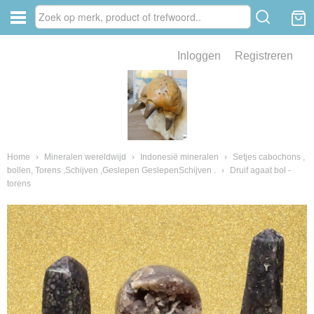
Inloggen
Registreren
ve zin .
eld van fossielen en mineralen
ssielen en mineralen
Home
›
Mineralen wereldwijd
›
Indonesië mineralen
›
Setjes cabochons ,
bollen, Torens ,Schijven ,Geslepen GeslepenSchijven .
›
Druif agaat bol -
torens
ienkaken