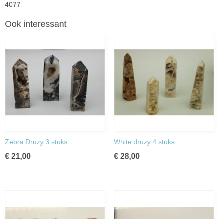
4077
Ook interessant
Zebra Druzy 3 stuks
White druzy 4 stuks
€ 21,00
€ 28,00