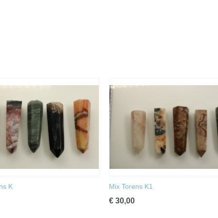
ns K
Mix Torens K1
€ 30,00