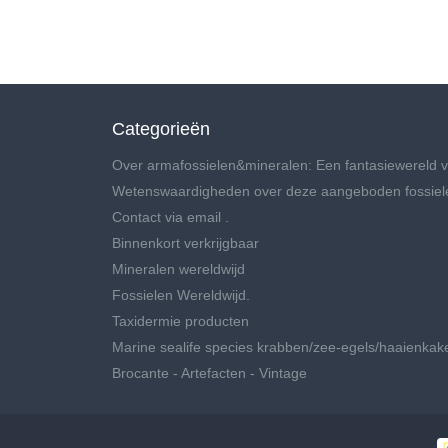
Categorieën
Over armafossielen&mineralen: Een fantasiewereld v
Wetenswaardigheden over deze aangeboden fossiel
Contact via email .
Binnenkort verkrijgbaar
Mineralen wereldwijd
Fossielen Wereldwijd.
Taxidermie producten
Marine sealife species krabben/zee-egels/haaienkak
Brocante - Artefacten - Vintage