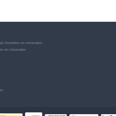
an fossielen en mineralen
en en mineralen
en