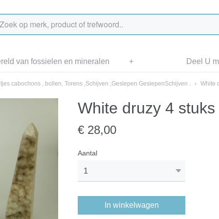
eld van fossielen en mineralen
+
Deel U me
tjes cabochons , bollen, Torens ,Schijven ,Geslepen GeslepenSchijven .
›
White 
White druzy 4 stuks
€ 28,00
Aantal
In winkelwagen