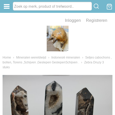
Inloggen
Registreren
ve zin .
eld van fossielen en mineralen
ssielen en mineralen
Home
›
Mineralen wereldwijd
›
Indonesië mineralen
›
Setjes cabochons ,
bollen, Torens ,Schijven ,Geslepen GeslepenSchijven .
›
Zebra Druzy 3
stuks
ienkaken