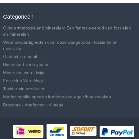
Categorieën
Over armafossielen&mineralen: Een fantasiewereld van fossielen
en mineralen
Wetenswaardigheden over deze aangeboden fossielen en
mineralen
Contact via email .
Binnenkort verkrijgbaar
Mineralen wereldwijd
Fossielen Wereldwijd.
Taxidermie producten
Marine sealife species krabben/zee-egels/haaienkaken
Brocante - Artefacten - Vintage