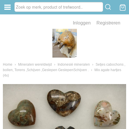
Inloggen
Registreren
ve zin .
eld van fossielen en mineralen
ssielen en mineralen
Home
›
Mineralen wereldwijd
›
Indonesië mineralen
›
Setjes cabochons ,
bollen, Torens ,Schijven ,Geslepen GeslepenSchijven .
›
Mix agate hartjes
(4x)
ienkaken