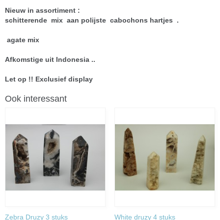
Nieuw in assortiment :
schitterende mix aan polijste cabochons hartjes .
agate mix
Afkomstige uit Indonesia ..
Let op !! Exclusief display
Ook interessant
Zebra Druzy 3 stuks
White druzy 4 stuks