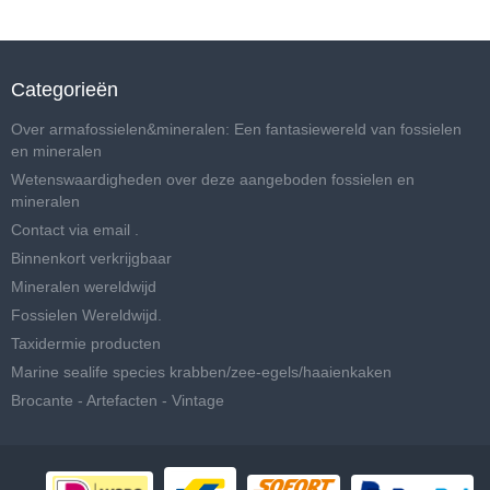
Categorieën
Over armafossielen&mineralen: Een fantasiewereld van fossielen
en mineralen
Wetenswaardigheden over deze aangeboden fossielen en
mineralen
Contact via email .
Binnenkort verkrijgbaar
Mineralen wereldwijd
Fossielen Wereldwijd.
Taxidermie producten
Marine sealife species krabben/zee-egels/haaienkaken
Brocante - Artefacten - Vintage