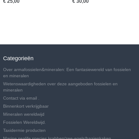
€ 25,00
€ 30,00
Categorieën
Over armafossielen&mineralen: Een fantasiewereld van fossielen
en mineralen
Wetenswaardigheden over deze aangeboden fossielen en
mineralen
Contact via email .
Binnenkort verkrijgbaar
Mineralen wereldwijd
Fossielen Wereldwijd.
Taxidermie producten
Marine sealife species krabben/zee-egels/haaienkaken