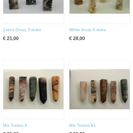
Zebra Druzy 3 stuks
White druzy 4 stuks
€ 21,00
€ 28,00
Mix Torens K
Mix Torens K1