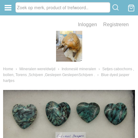
Inloggen
Registreren
ve zin .
eld van fossielen en mineralen
ssielen en mineralen
Home
›
Mineralen wereldwijd
›
Indonesië mineralen
›
Setjes cabochons ,
bollen, Torens ,Schijven ,Geslepen GeslepenSchijven .
›
Blue dyed jasper
hartjes
ienkaken