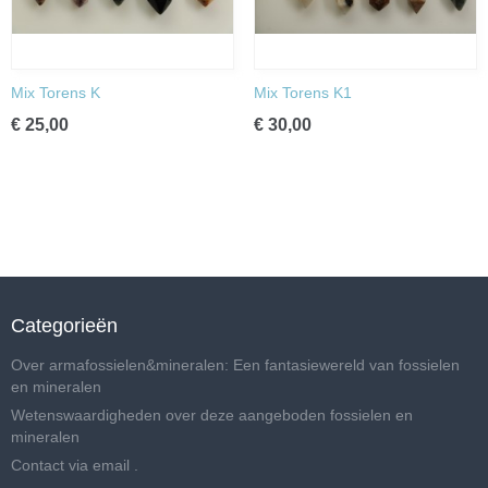
Mix Torens K
Mix Torens K1
€ 25,00
€ 30,00
Categorieën
Over armafossielen&mineralen: Een fantasiewereld van fossielen
en mineralen
Wetenswaardigheden over deze aangeboden fossielen en
mineralen
Contact via email .