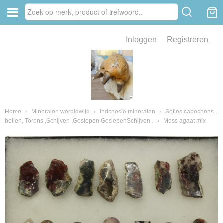
Inloggen
Registreren
ve zin .
eld van fossielen en mineralen
ssielen en mineralen
Home
›
Mineralen wereldwijd
›
Indonesië mineralen
›
Setjes cabochons ,
bollen, Torens ,Schijven ,Geslepen GeslepenSchijven .
›
Moss agaat mix
ienkaken