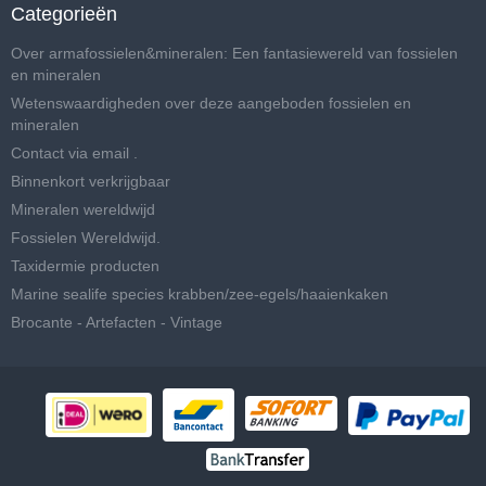
Categorieën
Over armafossielen&mineralen: Een fantasiewereld van fossielen
en mineralen
Wetenswaardigheden over deze aangeboden fossielen en
mineralen
Contact via email .
Binnenkort verkrijgbaar
Mineralen wereldwijd
Fossielen Wereldwijd.
Taxidermie producten
Marine sealife species krabben/zee-egels/haaienkaken
Brocante - Artefacten - Vintage