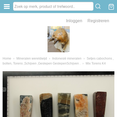
Inloggen
Registreren
ve zin .
eld van fossielen en mineralen
ssielen en mineralen
Home
›
Mineralen wereldwijd
›
Indonesië mineralen
›
Setjes cabochons ,
bollen, Torens ,Schijven ,Geslepen GeslepenSchijven .
›
Mix Torens K4
ienkaken