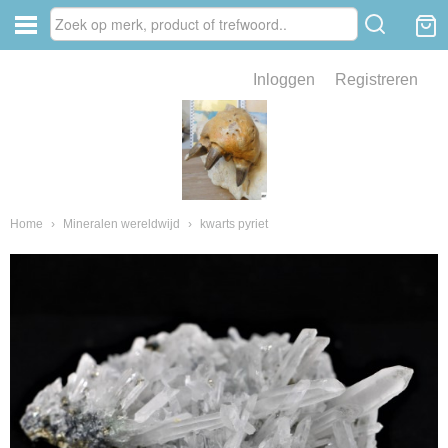
Inloggen
Registreren
ve zin .
eld van fossielen en mineralen
ssielen en mineralen
Home
›
Mineralen wereldwijd
›
kwarts pyriet
ienkaken