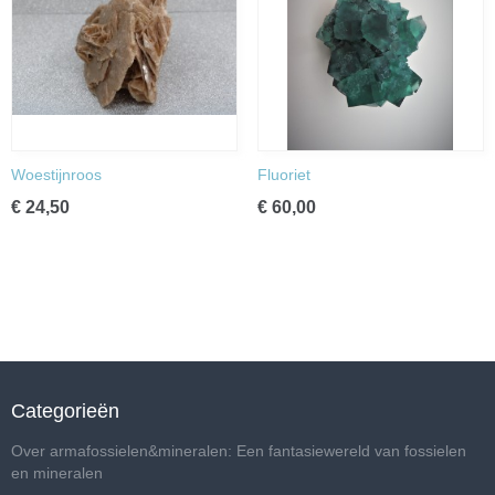
Woestijnroos
Fluoriet
€ 24,50
€ 60,00
Categorieën
Over armafossielen&mineralen: Een fantasiewereld van fossielen
en mineralen