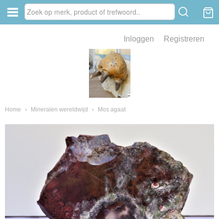
Inloggen
Registreren
ve zin .
eld van fossielen en mineralen
ssielen en mineralen
Home
›
Mineralen wereldwijd
›
Mos agaat
ienkaken