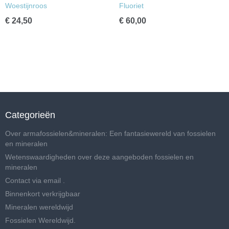
Woestijnroos
Fluoriet
€ 24,50
€ 60,00
Categorieën
Over armafossielen&mineralen: Een fantasiewereld van fossielen
en mineralen
Wetenswaardigheden over deze aangeboden fossielen en
mineralen
Contact via email .
Binnenkort verkrijgbaar
Mineralen wereldwijd
Fossielen Wereldwijd.