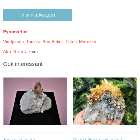
In winkelwagen
Pyromorfiet
Vindplaats: Touissi- Bou Beker District Marokko
Afm: 6.7 x 4.7
cm
Ook interessant
Topaas in matrix
Quartz /Pyrite /Limonite /