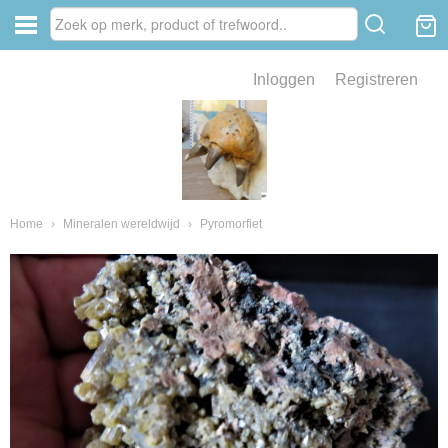
Inloggen
Registreren
ve zin .
eld van fossielen en mineralen
ssielen en mineralen
Home
›
Mineralen wereldwijd
›
Pyromorfiet
ienkaken