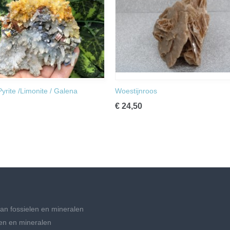
Pyrite /Limonite / Galena
Woestijnroos
€ 24,50
an fossielen en mineralen
en en mineralen