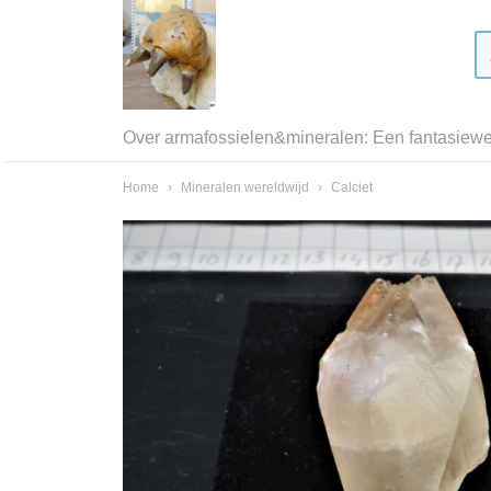
Over armafossielen&mineralen: Een fantasiewer
Home
›
Mineralen wereldwijd
›
Calciet