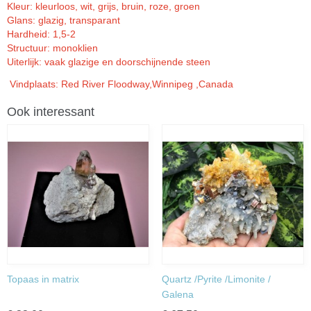
Kleur: kleurloos, wit, grijs, bruin, roze, groen
Glans: glazig, transparant
Hardheid: 1,5-2
Structuur: monoklien
Uiterlijk: vaak glazige en doorschijnende steen
Vindplaats: Red River Floodway,Winnipeg ,Canada
Ook interessant
Topaas in matrix
Quartz /Pyrite /Limonite /
Galena