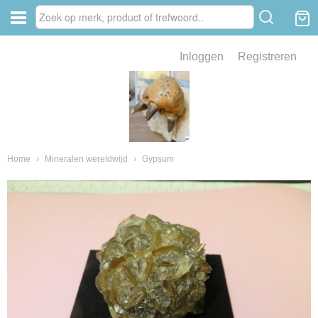
Inloggen
Registreren
ve zin .
eld van fossielen en mineralen
ssielen en mineralen
Home
›
Mineralen wereldwijd
›
Gypsum
ienkaken