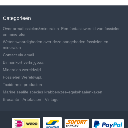
Categorieën
Over armafossielen&mineralen: Een fantasiewereld van fossielen
en mineralen
Wetenswaardigheden over deze aangeboden fossielen en
mineralen
Contact via email .
Binnenkort verkrijgbaar
Mineralen wereldwijd
Fossielen Wereldwijd.
Taxidermie producten
Marine sealife species krabben/zee-egels/haaienkaken
Brocante - Artefacten - Vintage