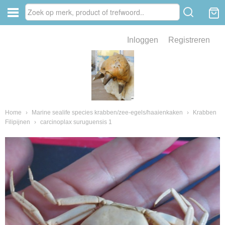
Inloggen
Registreren
ve zin .
eld van fossielen en mineralen
ssielen en mineralen
Home
›
Marine sealife species krabben/zee-egels/haaienkaken
›
Krabben
Filipijnen
›
carcinoplax suruguensis 1
ienkaken