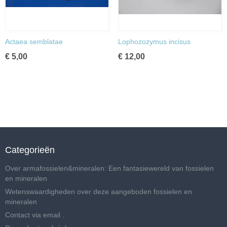
Actaea semblatae
Lophozozymus incisus
€ 5,00
€ 12,00
Categorieën
Over armafossielen&mineralen: Een fantasiewereld van fossielen
en mineralen
Wetenswaardigheden over deze aangeboden fossielen en
mineralen
Contact via email .