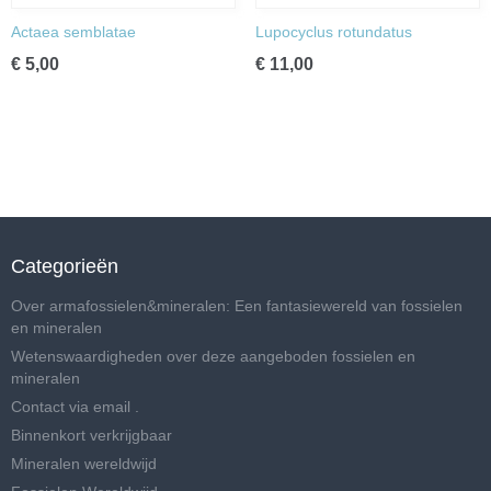
Actaea semblatae
Lupocyclus rotundatus
€ 5,00
€ 11,00
Categorieën
Over armafossielen&mineralen: Een fantasiewereld van fossielen
en mineralen
Wetenswaardigheden over deze aangeboden fossielen en
mineralen
Contact via email .
Binnenkort verkrijgbaar
Mineralen wereldwijd