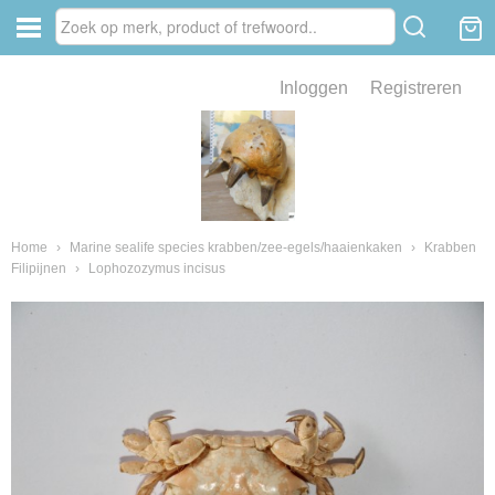
Inloggen
Registreren
ve zin .
eld van fossielen en mineralen
ssielen en mineralen
Home
›
Marine sealife species krabben/zee-egels/haaienkaken
›
Krabben
Filipijnen
›
Lophozozymus incisus
ienkaken