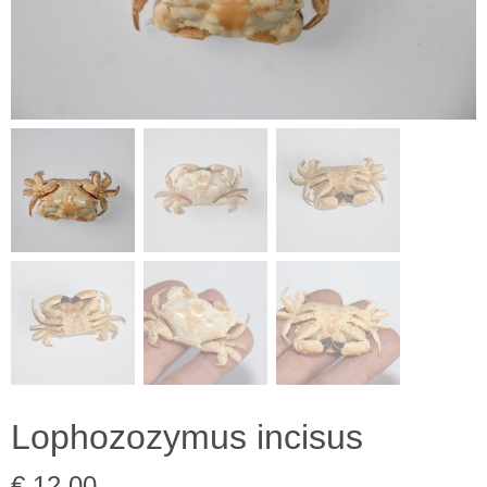
Lophozozymus incisus
€ 12,00