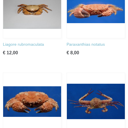
Liagore rubromaculata
Paraxanthias notatus
€ 12,00
€ 8,00