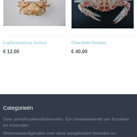
Lophozozymus incisus
Charybdis feriatus
€ 12,00
€ 40,00
Categorieën
Over armafossielen&mineralen: Een fantasiewereld van fossielen
en mineralen
Wetenswaardigheden over deze aangeboden fossielen en