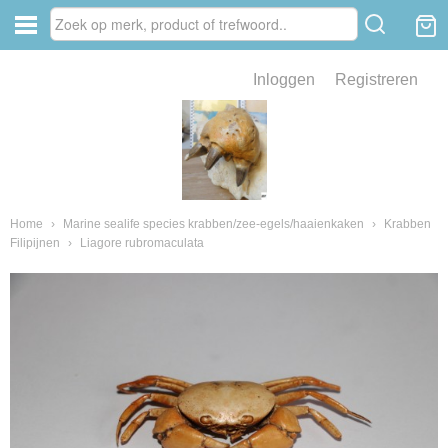
Inloggen
Registreren
ve zin .
eld van fossielen en mineralen
ssielen en mineralen
Home
›
Marine sealife species krabben/zee-egels/haaienkaken
›
Krabben
Filipijnen
›
Liagore rubromaculata
ienkaken