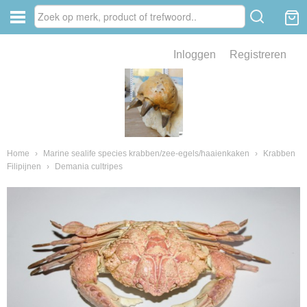
Inloggen
Registreren
ve zin .
eld van fossielen en mineralen
ssielen en mineralen
Home
›
Marine sealife species krabben/zee-egels/haaienkaken
›
Krabben
Filipijnen
›
Demania cultripes
ienkaken