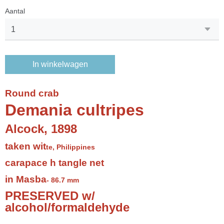
Aantal
In winkelwagen
Roun
d crab
Demania cultripes
Alcock, 1898
taken wit
te, Philippines
carapace
h tangle net
in Masba
- 86.7 mm
PRESERVED w/
alcohol/formaldehy
de