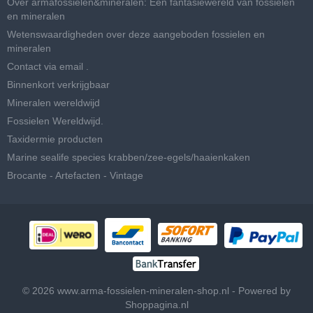
Over armafossielen&mineralen: Een fantasiewereld van fossielen
en mineralen
Wetenswaardigheden over deze aangeboden fossielen en
mineralen
Contact via email .
Binnenkort verkrijgbaar
Mineralen wereldwijd
Fossielen Wereldwijd.
Taxidermie producten
Marine sealife species krabben/zee-egels/haaienkaken
Brocante - Artefacten - Vintage
© 2026 www.arma-fossielen-mineralen-shop.nl - Powered by
Shoppagina.nl