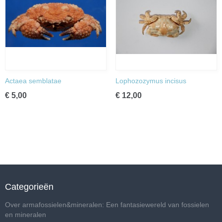
Actaea semblatae
Lophozozymus incisus
€ 5,00
€ 12,00
Categorieën
Over armafossielen&mineralen: Een fantasiewereld van fossielen
en mineralen