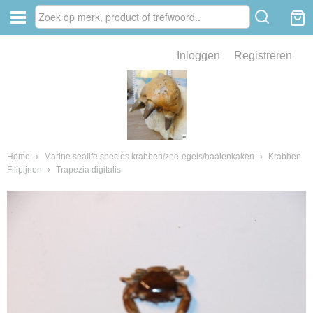
Inloggen
Registreren
ve zin .
eld van fossielen en mineralen
ssielen en mineralen
Home
›
Marine sealife species krabben/zee-egels/haaienkaken
›
Krabben
Filipijnen
›
Trapezia digitalis
ienkaken