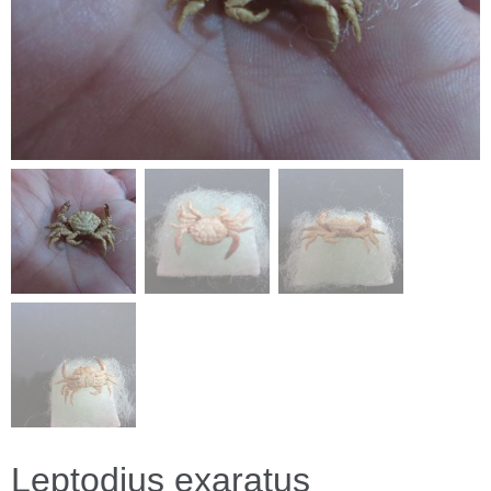
Leptodius exaratus