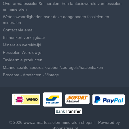
Over armafossielen&mineralen: Een fantasiewereld van fossielen
en mineralen
Wetenswaardigheden over deze aangeboden fossielen en
mineralen
Contact via email .
Binnenkort verkrijgbaar
Mineralen wereldwijd
Fossielen Wereldwijd.
Taxidermie producten
Marine sealife species krabben/zee-egels/haaienkaken
Brocante - Artefacten - Vintage
© 2026 www.arma-fossielen-mineralen-shop.nl - Powered by
Shoppagina.nl