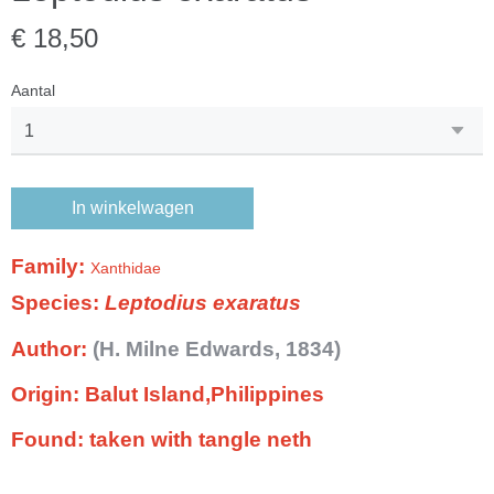
€ 18,50
Aantal
In winkelwagen
Family:
Xanthidae
Species:
Leptodius exaratus
Author:
(
H. Milne Edwards
, 1834
)
Origin:
Balut Island,Philippines
Found:
taken with tangle neth