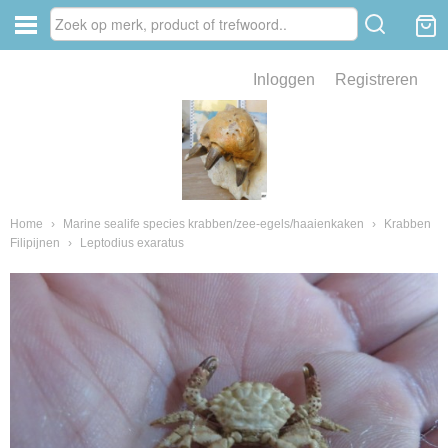
Inloggen
Registreren
ve zin .
eld van fossielen en mineralen
ssielen en mineralen
Home
›
Marine sealife species krabben/zee-egels/haaienkaken
›
Krabben
Filipijnen
›
Leptodius exaratus
ienkaken