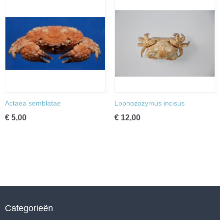
Actaea semblatae
Lophozozymus incisus
€ 5,00
€ 12,00
Categorieën