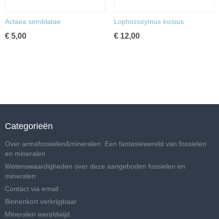
Actaea semblatae
Lophozozymus incisus
€ 5,00
€ 12,00
Categorieën
Over armafossielen&mineralen: Een fantasiewereld van fossielen
en mineralen
Wetenswaardigheden over deze aangeboden fossielen en
mineralen
Contact via email .
Binnenkort verkrijgbaar
Mineralen wereldwijd