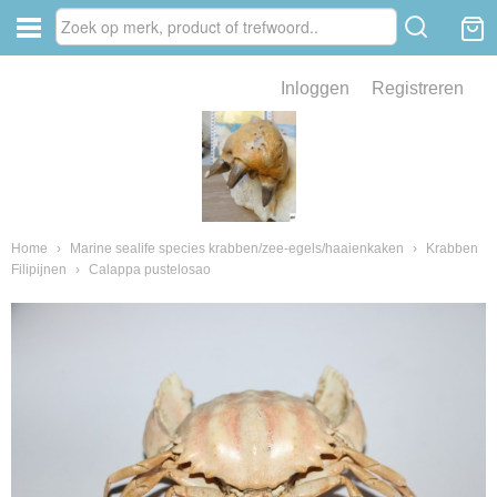
Inloggen
Registreren
ve zin .
eld van fossielen en mineralen
ssielen en mineralen
Home
›
Marine sealife species krabben/zee-egels/haaienkaken
›
Krabben
Filipijnen
›
Calappa pustelosao
ienkaken