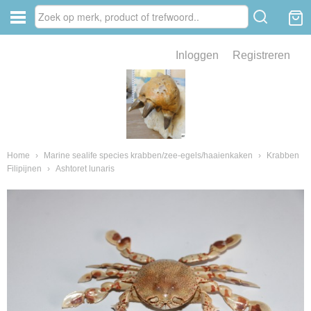
Inloggen
Registreren
ve zin .
eld van fossielen en mineralen
ssielen en mineralen
Home
›
Marine sealife species krabben/zee-egels/haaienkaken
›
Krabben
Filipijnen
›
Ashtoret lunaris
ienkaken