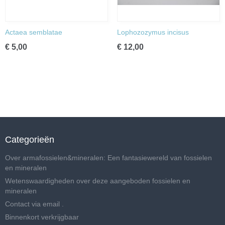
Actaea semblatae
Lophozozymus incisus
€ 5,00
€ 12,00
Categorieën
Over armafossielen&mineralen: Een fantasiewereld van fossielen
en mineralen
Wetenswaardigheden over deze aangeboden fossielen en
mineralen
Contact via email .
Binnenkort verkrijgbaar