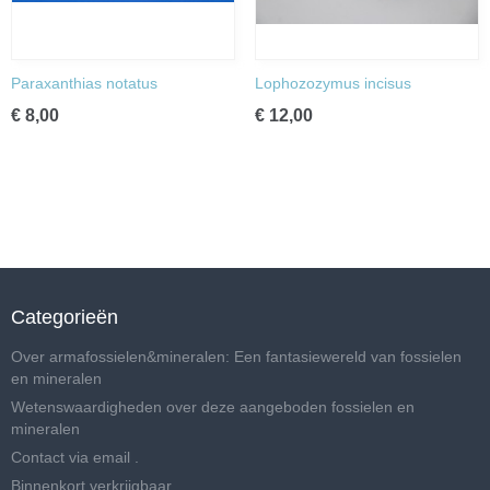
Paraxanthias notatus
Lophozozymus incisus
€ 8,00
€ 12,00
Categorieën
Over armafossielen&mineralen: Een fantasiewereld van fossielen
en mineralen
Wetenswaardigheden over deze aangeboden fossielen en
mineralen
Contact via email .
Binnenkort verkrijgbaar