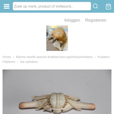
Inloggen
Registreren
ve zin .
eld van fossielen en mineralen
ssielen en mineralen
Home
›
Marine sealife species krabben/zee-egels/haaienkaken
›
Krabben
Filipijnen
›
Ixa cylindrus
ienkaken