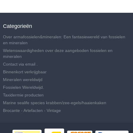
Categorieën
Over armafossielen&mineralen: Een fantasiewereld van fossielen
en mineralen
Wetenswaardigheden over deze aangeboden fossielen en
mineralen
Contact via email .
Binnenkort verkrijgbaar
Mineralen wereldwijd
Fossielen Wereldwijd.
Taxidermie producten
Marine sealife species krabben/zee-egels/haaienkaken
Brocante - Artefacten - Vintage