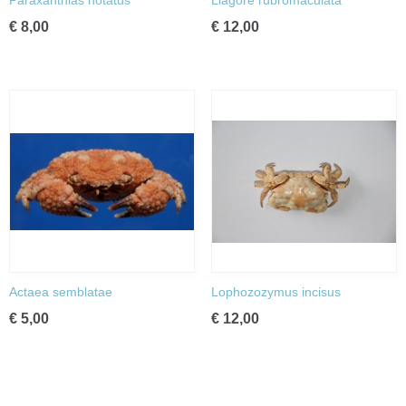
Paraxanthias notatus
Liagore rubromaculata
€ 8,00
€ 12,00
Actaea semblatae
Lophozozymus incisus
€ 5,00
€ 12,00