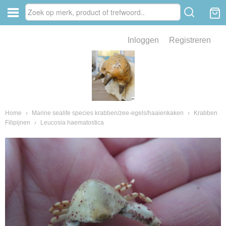
Inloggen
Registreren
ve zin .
eld van fossielen en mineralen
ssielen en mineralen
Home
›
Marine sealife species krabben/zee-egels/haaienkaken
›
Krabben
Filipijnen
›
Leucosia haematostica
ienkaken