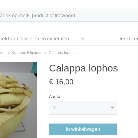
eld van fossielen en mineralen
+
Deel U me
aken
›
Krabben Filipijnen
›
Calappa lophos
Calappa lophos
€ 16,00
Aantal
In winkelwagen