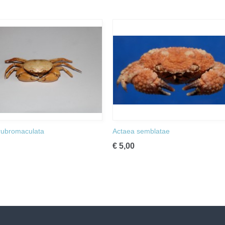
rubromaculata
Actaea semblatae
€ 5,00