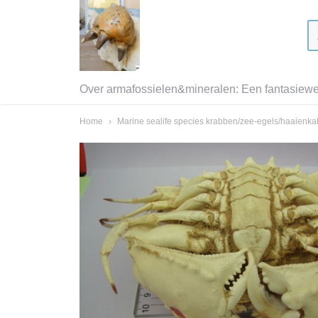
Over armafossielen&mineralen: Een fantasiewer
Home
›
Marine sealife species krabben/zee-egels/haaienk