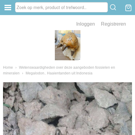
Inloggen
Registreren
ve zin .
eld van fossielen en mineralen
ssielen en mineralen
Home
›
Wetenswaardigheden over deze aangeboden fossielen en
mineralen
›
Megalodon.. Haaientanden uit Indonesia
ienkaken