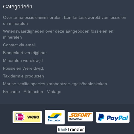
Categorieën
Over armafossielen&mineralen: Een fantasiewereld van fossielen
en mineralen
Wetenswaardigheden over deze aangeboden fossielen en
mineralen
Contact via email .
Binnenkort verkrijgbaar
Mineralen wereldwijd
Fossielen Wereldwijd.
Taxidermie producten
Marine sealife species krabben/zee-egels/haaienkaken
Brocante - Artefacten - Vintage