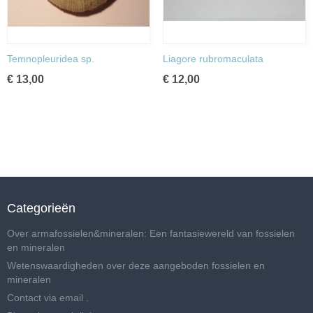
Temnopleuridea sp.
Liagore rubromaculata
€ 13,00
€ 12,00
Categorieën
Over armafossielen&mineralen: Een fantasiewereld van fossielen
en mineralen
Wetenswaardigheden over deze aangeboden fossielen en
mineralen
Contact via email .