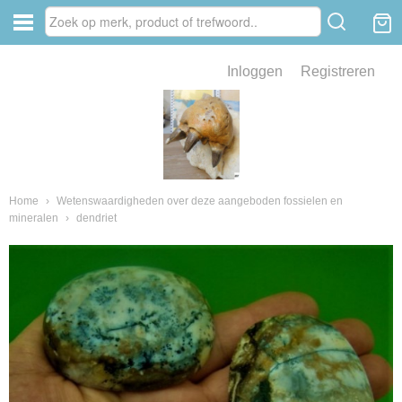
Inloggen
Registreren
ve zin .
eld van fossielen en mineralen
ssielen en mineralen
Home
›
Wetenswaardigheden over deze aangeboden fossielen en
mineralen
›
dendriet
ienkaken