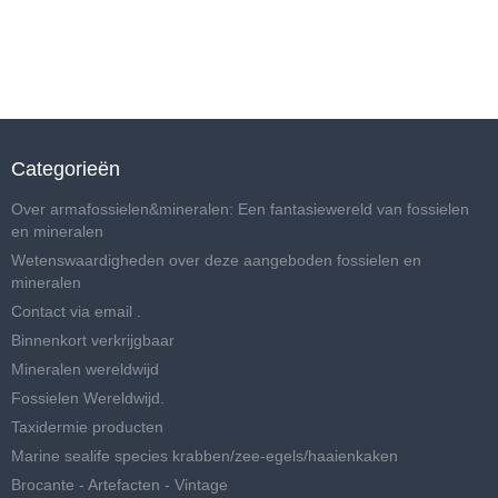
Categorieën
Over armafossielen&mineralen: Een fantasiewereld van fossielen
en mineralen
Wetenswaardigheden over deze aangeboden fossielen en
mineralen
Contact via email .
Binnenkort verkrijgbaar
Mineralen wereldwijd
Fossielen Wereldwijd.
Taxidermie producten
Marine sealife species krabben/zee-egels/haaienkaken
Brocante - Artefacten - Vintage