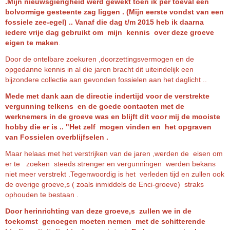
.Mijn nieuwsgierigheid werd gewekt toen ik per toeval een
bolvormige gesteente zag liggen . (Mijn eerste vondst van een
fossiele zee-egel) .. Vanaf die dag t/m 2015 heb ik daarna
iedere vrije dag gebruikt om mijn kennis over deze groeve
eigen te maken
.
Door de ontelbare zoekuren ,doorzettingsvermogen en de
opgedanne kennis in al die jaren bracht dit uiteindelijk een
bijzondere collectie aan gevonden fossielen aan het daglicht ..
Mede met dank aan de directie indertijd voor de verstrekte
vergunning telkens en de goede contacten met de
werknemers in de groeve was en blijft dit voor mij de mooiste
hobby die er is .. "Het zelf mogen vinden en het opgraven
van Fossielen overblijfselen .
Maar helaas met het verstrijken van de jaren ,werden de eisen om
er te zoeken steeds strenger en vergunningen werden bekans
niet meer verstrekt .Tegenwoordig is het verleden tijd en zullen ook
de overige groeve,s ( zoals inmiddels de Enci-groeve) straks
ophouden te bestaan .
Door herinrichting van deze groeve,s zullen we in de
toekomst genoegen moeten nemen met de schitterende