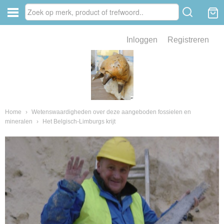
Inloggen
Registreren
ve zin .
eld van fossielen en mineralen
ssielen en mineralen
Home
›
Wetenswaardigheden over deze aangeboden fossielen en
mineralen
›
Het Belgisch-Limburgs krijt
ienkaken