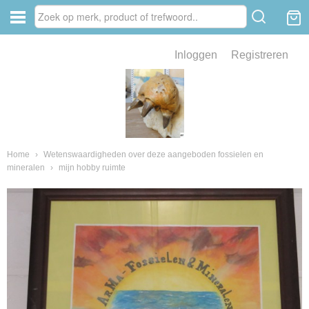
Inloggen
Registreren
ve zin .
eld van fossielen en mineralen
ssielen en mineralen
Home
›
Wetenswaardigheden over deze aangeboden fossielen en
mineralen
›
mijn hobby ruimte
ienkaken