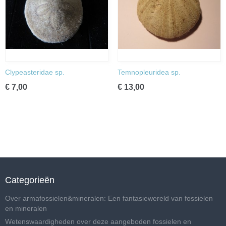
Clypeasteridae sp.
Temnopleuridea sp.
€ 7,00
€ 13,00
Categorieën
Over armafossielen&mineralen: Een fantasiewereld van fossielen
en mineralen
Wetenswaardigheden over deze aangeboden fossielen en