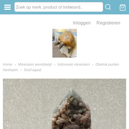
Inloggen
Registreren
ve zin .
eld van fossielen en mineralen
ssielen en mineralen
Home
›
Mineralen wereldwijd
›
Indonesië mineralen
›
Obelisk punten
Geslepen
›
Druif agaat
ienkaken