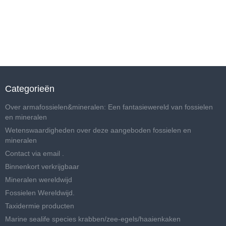
Categorieën
Over armafossielen&mineralen: Een fantasiewereld van fossielen
en mineralen
Wetenswaardigheden over deze aangeboden fossielen en
mineralen
Contact via email .
Binnenkort verkrijgbaar
Mineralen wereldwijd
Fossielen Wereldwijd.
Taxidermie producten
Marine sealife species krabben/zee-egels/haaienkaken