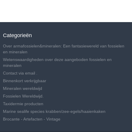
Categorieën
Over armafossielen&mineralen: Een fantasiewereld van fossielen
en mineralen
Wetenswaardigheden over deze aangeboden fossielen en
mineralen
Contact via email .
Binnenkort verkrijgbaar
Mineralen wereldwijd
Fossielen Wereldwijd.
Taxidermie producten
Marine sealife species krabben/zee-egels/haaienkaken
Brocante - Artefacten - Vintage