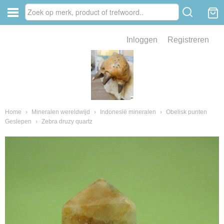
Inloggen
Registreren
ve zin .
eld van fossielen en mineralen
ssielen en mineralen
Home
›
Mineralen wereldwijd
›
Indonesië mineralen
›
Obelisk punten
Geslepen
›
Zebra druzy quartz
ienkaken