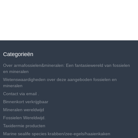
Categorieën
Over armafossielen&mineralen: Een fantasiewereld van fossielen
en mineralen
Wetenswaardigheden over deze aangeboden fossielen en
mineralen
Contact via email .
Binnenkort verkrijgbaar
Mineralen wereldwijd
Fossielen Wereldwijd.
Taxidermie producten
Marine sealife species krabben/zee-egels/haaienkaken