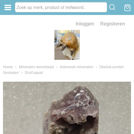
Inloggen
Registreren
ve zin .
eld van fossielen en mineralen
ssielen en mineralen
Home
›
Mineralen wereldwijd
›
Indonesië mineralen
›
Obelisk punten
Geslepen
›
Druif agaat
ienkaken