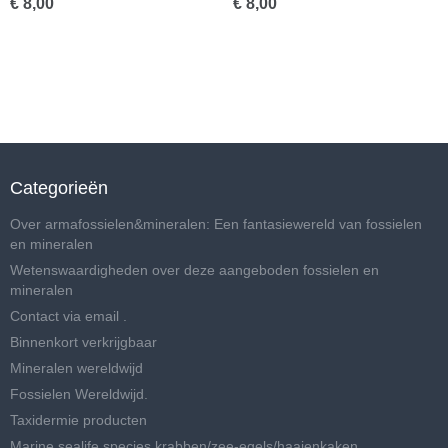
€ 8,00
€ 8,00
Categorieën
Over armafossielen&mineralen: Een fantasiewereld van fossielen
en mineralen
Wetenswaardigheden over deze aangeboden fossielen en
mineralen
Contact via email .
Binnenkort verkrijgbaar
Mineralen wereldwijd
Fossielen Wereldwijd.
Taxidermie producten
Marine sealife species krabben/zee-egels/haaienkaken