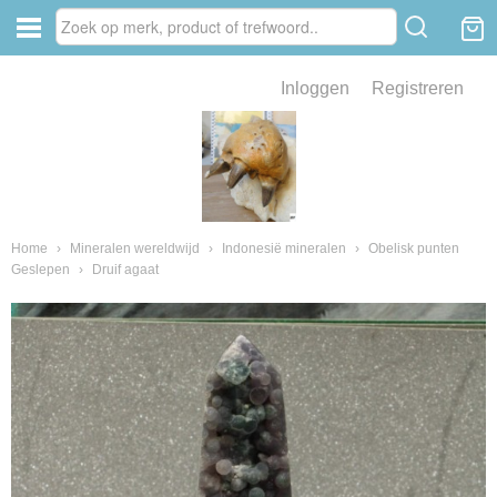
Inloggen
Registreren
ve zin .
eld van fossielen en mineralen
ssielen en mineralen
Home
›
Mineralen wereldwijd
›
Indonesië mineralen
›
Obelisk punten
Geslepen
›
Druif agaat
ienkaken